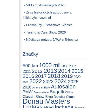
500 km slovenských 2026
Zraz historických autobusov a
úžitkových vozidiel
Pressburg – Bratislava Classic
Tuning & Cars Show 2026
Návšteva múzea JAWA s Erbos.cz
Značky
1000 mil
500 km
2006
2007
2013
2014
2015
2012
2011
2018
2016
2017
2019
2020
2022
2024
2023
2025
2021
Autosalon
2026
American Rally
Bugatti
BMW
Boje v meste
Chillout
Classic Show Brno
Danubia Okruh
Donau Masters
Fridays
Incheba
Hrad
Jaguar